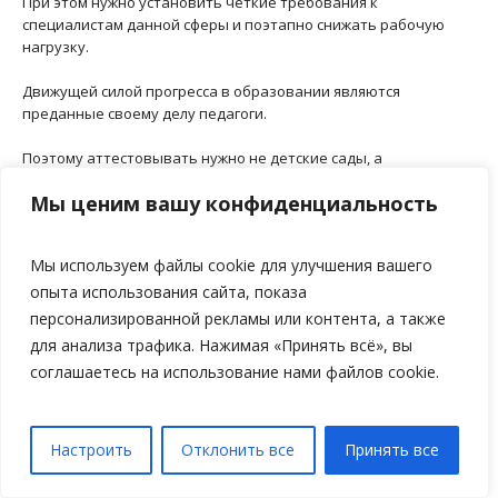
При этом нужно установить четкие требования к
специалистам данной сферы и поэтапно снижать рабочую
нагрузку.
Движущей силой прогресса в образовании являются
преданные своему делу педагоги.
Поэтому аттестовывать нужно не детские сады, а
воспитателей.
Мы ценим вашу конфиденциальность
Еще одним значимым фактором формирования успешной
нации является качество среднего образования.
Мы используем файлы cookie для улучшения вашего
Каждый казахстанский школьник должен иметь достойные
опыта использования сайта, показа
условия для обучения и всестороннего развития.
персонализированной рекламы или контента, а также
для анализа трафика. Нажимая «Принять всё», вы
Именно на это нацелен новый национальный проект
соглашаетесь на использование нами файлов cookie.
«Комфортная школа».
До 2025 года мы создадим 800 тысяч ученических мест,
отвечающих современным требованиям. Это позволит
Настроить
Отклонить все
Принять все
полностью решить проблему аварийных и трехсменных школ.